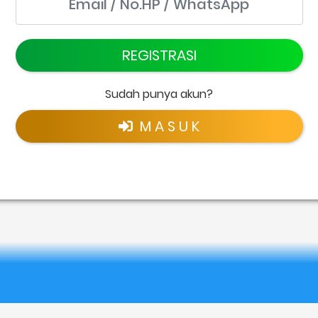
REGISTRASI
Sudah punya akun?
M A S U K